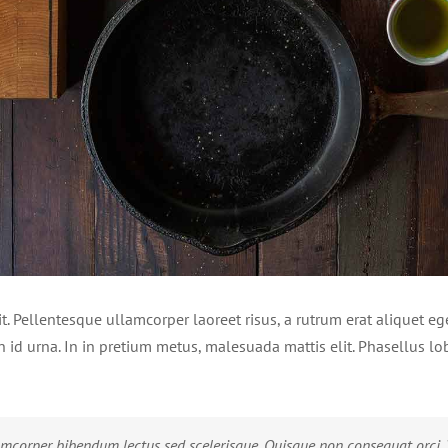
it. Pellentesque ullamcorper laoreet risus, a rutrum erat aliquet ege
in id urna. In in pretium metus, malesuada mattis elit. Phasellus lobo
mcorper bibendum lectus sed scelerisque. Quisque non consequat orci. V