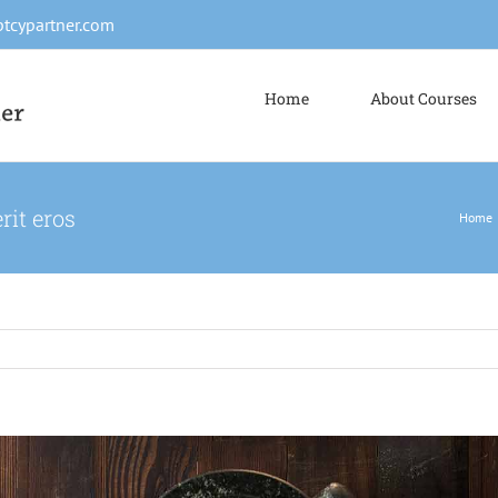
tcypartner.com
Home
About Courses
it eros
Home