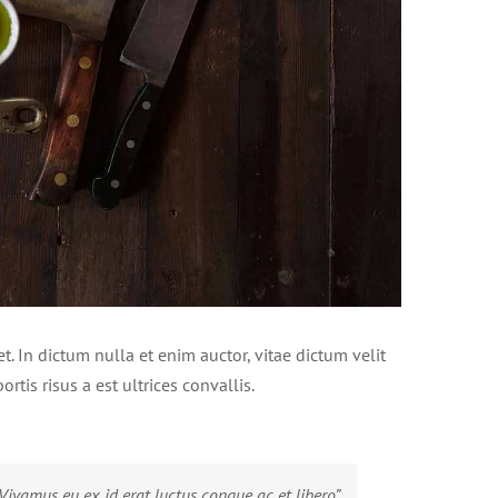
t. In dictum nulla et enim auctor, vitae dictum velit
rtis risus a est ultrices convallis.
ivamus eu ex id erat luctus congue ac et libero”