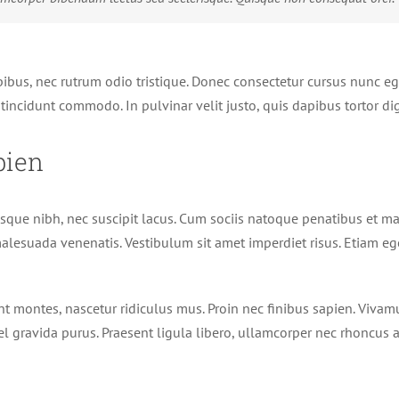
pibus, nec rutrum odio tristique. Donec consectetur cursus nunc ege
s tincidunt commodo. In pulvinar velit justo, quis dapibus tortor d
pien
erisque nibh, nec suscipit lacus. Cum sociis natoque penatibus et m
lesuada venenatis. Vestibulum sit amet imperdiet risus. Etiam ege
t montes, nascetur ridiculus mus. Proin nec finibus sapien. Vivam
vel gravida purus. Praesent ligula libero, ullamcorper nec rhoncus 