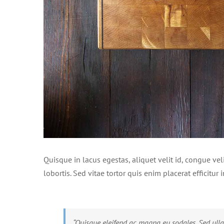
Quisque in lacus egestas, aliquet velit id, congue vel
lobortis. Sed vitae tortor quis enim placerat efficitur 
“Quisque eleifend ac magna eu sodales. Sed ulla