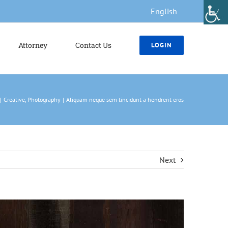
English
Attorney
Contact Us
LOGIN
Creative
Photography
Aliquam neque sem tincidunt a hendrerit eros
Next