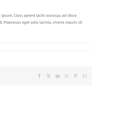
 ipsum. Class aptent taciti sociosqu ad litora
t. Maecenas eget odio lacinia, viverra mauris sit
Facebook
X
LinkedIn
WhatsApp
Pinterest
Email