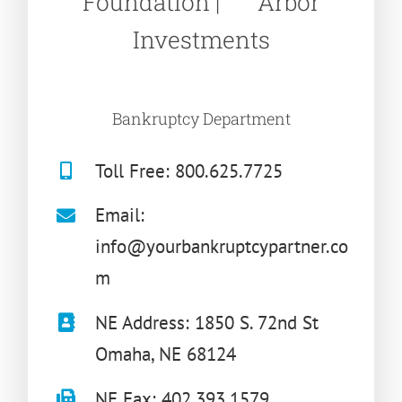
Foundation | Arbor
Investments
Bankruptcy Department
Toll Free: 800.625.7725
Email:
info@yourbankruptcypartner.co
m
NE Address: 1850 S. 72nd St
Omaha, NE 68124
NE Fax: 402.393.1579