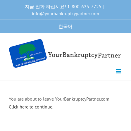
Skip
지금 전화 하십시요! 1-800-625-7725
|
to
info@yourbankruptcypartner.com
content
한국어
You are about to leave YourBankruptcyPartner.com
Click here to continue.